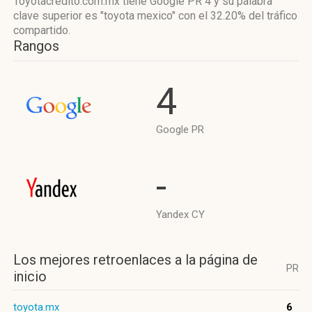
Toyotacredito.com.mx tiene
Google PR 4
y su palabra
clave superior es "toyota mexico"
con el 32.20%
del tráfico
compartido.
Rangos
4
Google PR
-
Yandex CY
Los mejores retroenlaces a la página de
PR
inicio
toyota.mx
6