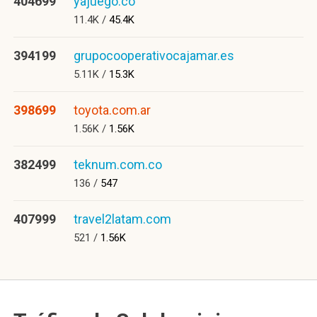
404699
yajuego.co
11.4K /
45.4K
394199
grupocooperativocajamar.es
5.11K /
15.3K
398699
toyota.com.ar
1.56K /
1.56K
382499
teknum.com.co
136 /
547
407999
travel2latam.com
521 /
1.56K