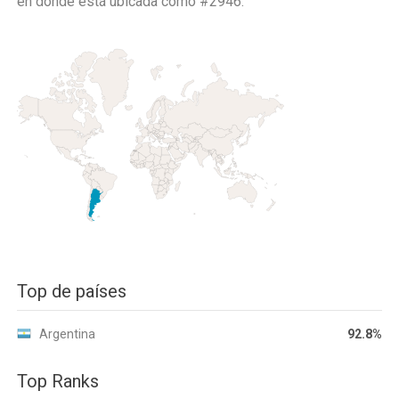
en donde está ubicada como
#2946.
Top de países
Argentina
92.8%
Top Ranks