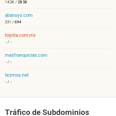
14.2K /
28.5K
abansys.com
231 /
694
toyota.com.mx
- /
-
masfranquicias.com
- /
-
tezmos.net
- /
-
Tráfico de Subdominios