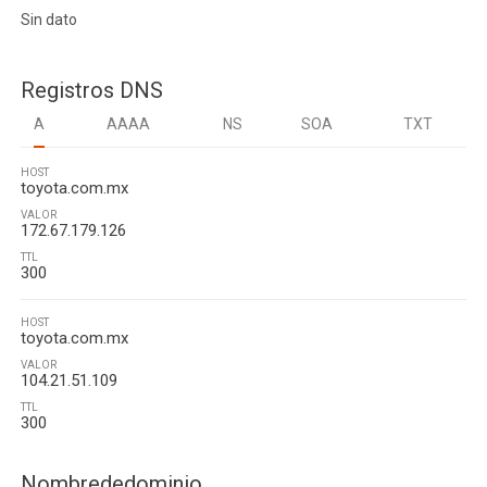
Sin dato
Registros DNS
A
AAAA
NS
SOA
TXT
HOST
toyota.com.mx
VALOR
172.67.179.126
TTL
300
HOST
toyota.com.mx
VALOR
104.21.51.109
TTL
300
Nombrededominio