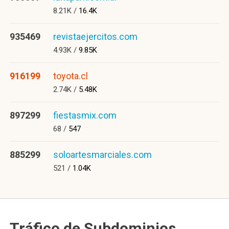
8.21K /
16.4K
935469
revistaejercitos.com
4.93K /
9.85K
916199
toyota.cl
2.74K /
5.48K
897299
fiestasmix.com
68 /
547
885299
soloartesmarciales.com
521 /
1.04K
Tráfico de Subdominios