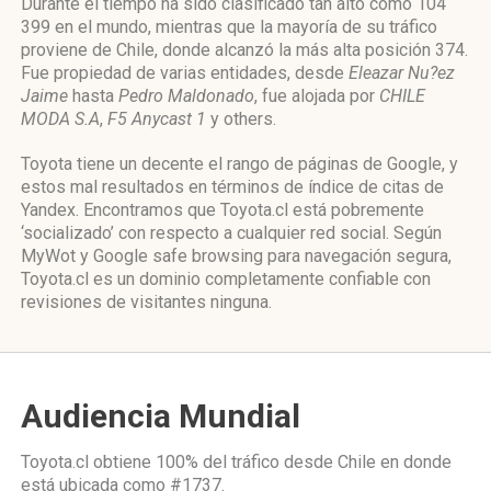
Durante el tiempo ha sido clasificado tan alto como 104
399 en el mundo, mientras que la mayoría de su tráfico
proviene de Chile, donde alcanzó la más alta posición 374.
Fue propiedad de varias entidades, desde
Eleazar Nu?ez
Jaime
hasta
Pedro Maldonado
, fue alojada por
CHILE
MODA S.A
,
F5 Anycast 1
y others.
Toyota tiene un decente el rango de páginas de Google, y
estos mal resultados en términos de índice de citas de
Yandex. Encontramos que Toyota.cl está pobremente
‘socializado’ con respecto a cualquier red social. Según
MyWot y Google safe browsing para navegación segura,
Toyota.cl es un dominio completamente confiable con
revisiones de visitantes ninguna.
Audiencia Mundial
Toyota.cl obtiene 100% del tráfico desde
Chile
en donde
está ubicada como
#1737.