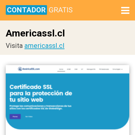
CONTADOR
GRATIS
Americassl.cl
Visita
americassl.cl