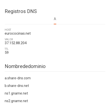
Registros DNS
A
HOST
eurococinas.net
VALOR
37.152.88.204
TTL
59
Nombrededominio
a.share-dns.com
b.share-dns.net
ns1.gname.net
ns2.gname.net