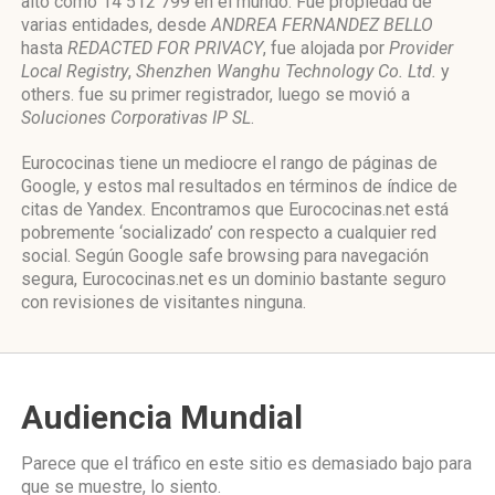
alto como 14 512 799 en el mundo. Fue propiedad de
varias entidades, desde
ANDREA FERNANDEZ BELLO
hasta
REDACTED FOR PRIVACY
, fue alojada por
Provider
Local Registry
,
Shenzhen Wanghu Technology Co. Ltd.
y
others. fue su primer registrador, luego se movió a
Soluciones Corporativas IP SL
.
Eurococinas tiene un mediocre el rango de páginas de
Google, y estos mal resultados en términos de índice de
citas de Yandex. Encontramos que Eurococinas.net está
pobremente ‘socializado’ con respecto a cualquier red
social. Según Google safe browsing para navegación
segura, Eurococinas.net es un dominio bastante seguro
con revisiones de visitantes ninguna.
Audiencia Mundial
Parece que el tráfico en este sitio es demasiado bajo para
que se muestre, lo siento.