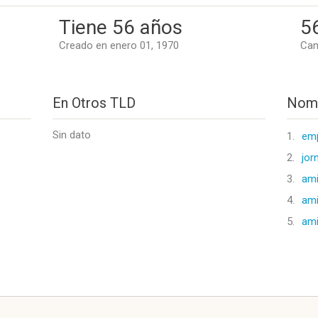
Tiene 56 años
5
Creado en enero 01, 1970
Cam
En Otros TLD
Nomb
Sin dato
1.
emp
2.
jor
3.
ami
4.
ami
5.
ami