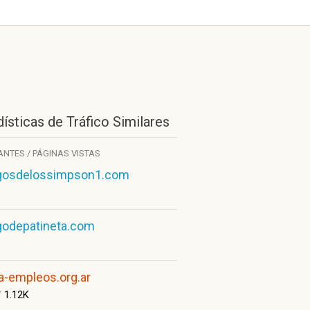
ísticas de Tráfico Similares
TANTES / PÁGINAS VISTAS
gosdelossimpson1.com
godepatineta.com
a-empleos.org.ar
/
1.12K