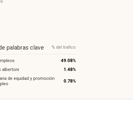
to
de palabras clave
% del trafico
empleos
49.08%
s albertoni
1.48%
aria de equidad y promoción
0.78%
pleo