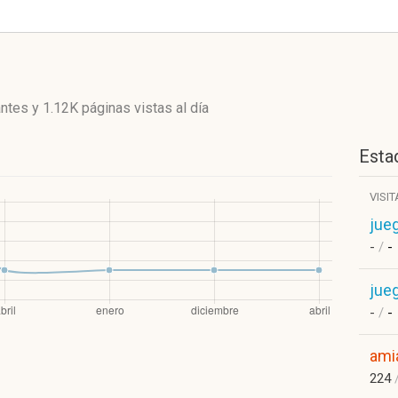
antes
y
1.12K páginas vistas
al día
Estad
VISI
jue
-
/
-
jue
-
/
-
ami
224