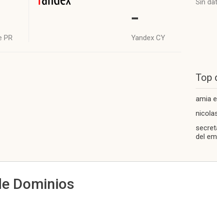
Sin da
-
e PR
Yandex CY
Top 
amia 
nicola
secret
del em
de Dominios