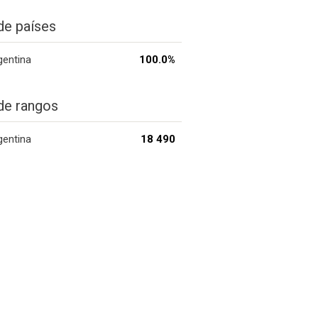
de países
gentina
100.0%
de rangos
gentina
18 490