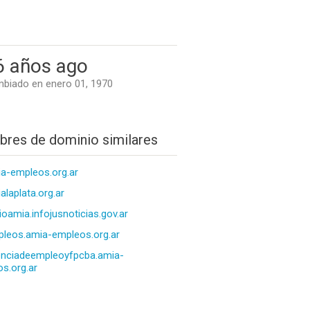
6 años ago
biado en enero 01, 1970
res de dominio similares
a-empleos.org.ar
alaplata.org.ar
cioamia.infojusnoticias.gov.ar
leos.amia-empleos.org.ar
nciadeempleoyfpcba.amia-
s.org.ar