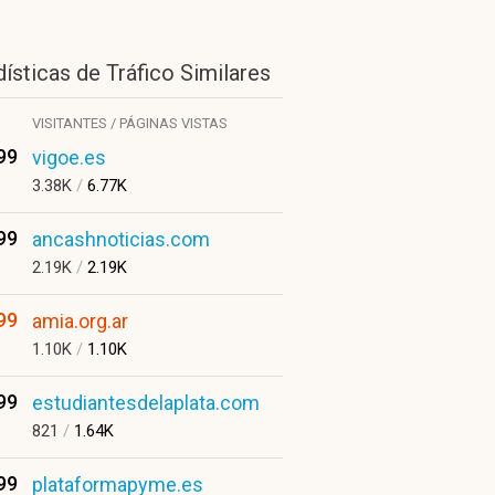
ísticas de Tráfico Similares
VISITANTES / PÁGINAS VISTAS
99
vigoe.es
3.38K
/
6.77K
99
ancashnoticias.com
2.19K
/
2.19K
99
amia.org.ar
1.10K
/
1.10K
99
estudiantesdelaplata.com
821
/
1.64K
99
plataformapyme.es