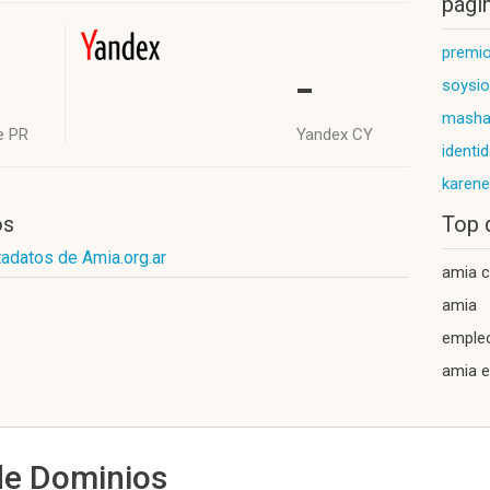
págin
premi
-
soysio
mashal
e PR
Yandex CY
identi
karene
os
Top 
adatos de Amia.org.ar
amia c
amia
emple
amia e
de Dominios