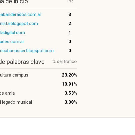
a de inicio
PR
oabanderados.com.ar
3
nista.blogspot.com
2
adigital.com
1
dades.com.ar
0
ricahaeusser.blogspot.com
0
de palabras clave
% del trafico
ultura campus
23.20%
10.91%
os amia
3.53%
l legado musical
3.08%