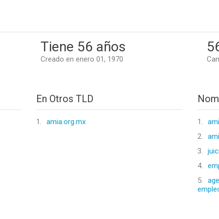
Tiene 56 años
5
Creado en enero 01, 1970
Cam
En Otros TLD
Nomb
1.
amia.org.mx
1.
ami
2.
ami
3.
jui
4.
emp
5.
age
empleo