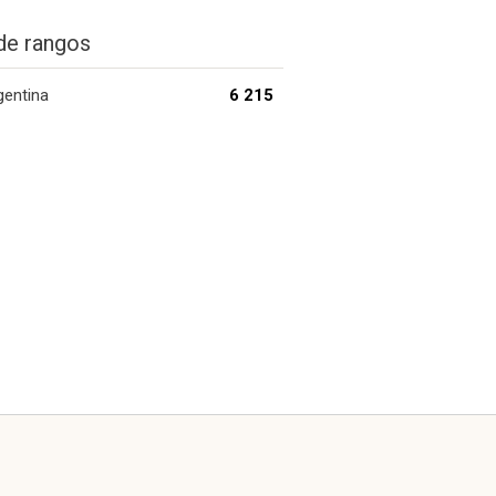
de rangos
gentina
6 215