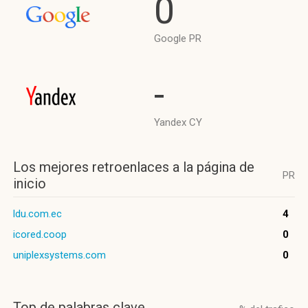
0
Google PR
-
Yandex CY
Los mejores retroenlaces a la página de
PR
inicio
ldu.com.ec
4
icored.coop
0
uniplexsystems.com
0
Top de palabras clave