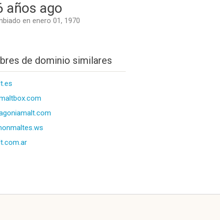
6 años ago
biado en enero 01, 1970
res de dominio similares
t.es
maltbox.com
agoniamalt.com
honmaltes.ws
t.com.ar