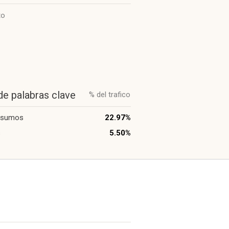
to
de palabras clave
% del trafico
insumos
22.97%
s
5.50%