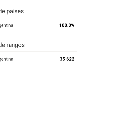
de países
gentina
100.0%
de rangos
gentina
35 622