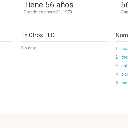
Tiene 56 años
5
Creado en enero 01, 1970
Cam
En Otros TLD
Nomb
Sin dato
1.
mal
2.
the
3.
pat
4.
bic
5.
mal
l