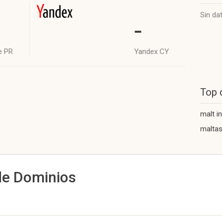
Sin da
-
e PR
Yandex CY
Top 
malt 
malta
de Dominios