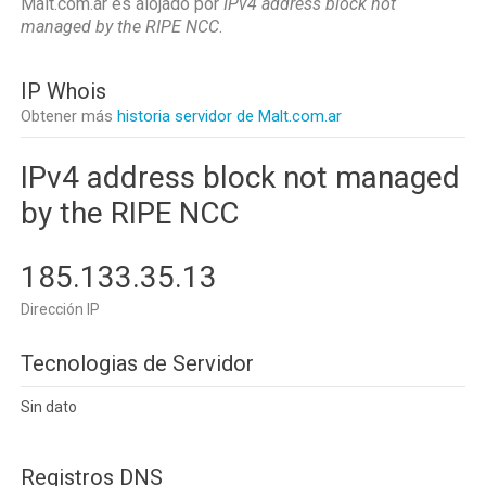
Malt.com.ar es alojado por
IPv4 address block not
managed by the RIPE NCC
.
IP Whois
Obtener más
historia servidor de Malt.com.ar
IPv4 address block not managed
by the RIPE NCC
185.133.35.13
Dirección IP
Tecnologias de Servidor
Sin dato
Registros DNS