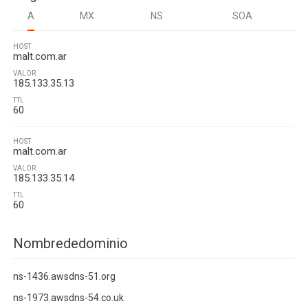
A
MX
NS
SOA
HOST
malt.com.ar
VALOR
185.133.35.13
TTL
60
HOST
malt.com.ar
VALOR
185.133.35.14
TTL
60
Nombrededominio
ns-1436.awsdns-51.org
ns-1973.awsdns-54.co.uk