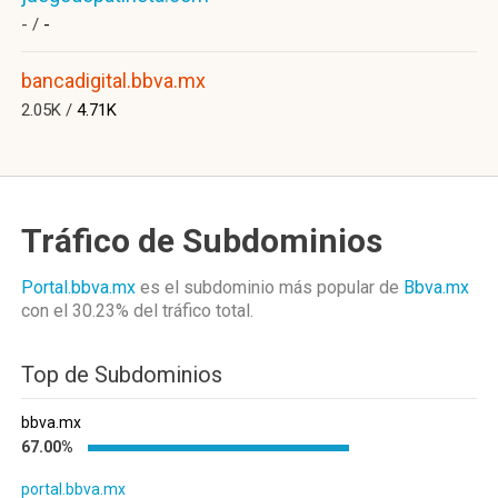
- /
-
bancadigital.bbva.mx
2.05K /
4.71K
Tráfico de Subdominios
Portal.bbva.mx
es el subdominio más popular de
Bbva.mx
con el 30.23%
del tráfico total.
Top de Subdominios
bbva.mx
67.00%
portal.bbva.mx