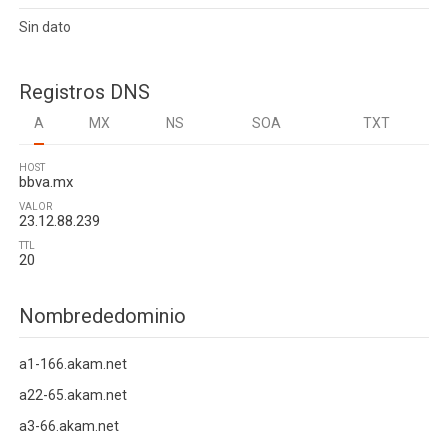
Sin dato
Registros DNS
A
MX
NS
SOA
TXT
HOST
bbva.mx
VALOR
23.12.88.239
TTL
20
Nombrededominio
a1-166.akam.net
a22-65.akam.net
a3-66.akam.net