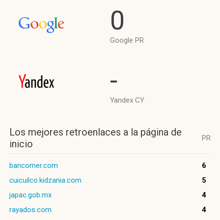
0
Google PR
-
Yandex CY
Los mejores retroenlaces a la página de
PR
inicio
bancomer.com
6
cuicuilco.kidzania.com
5
japac.gob.mx
4
rayados.com
4