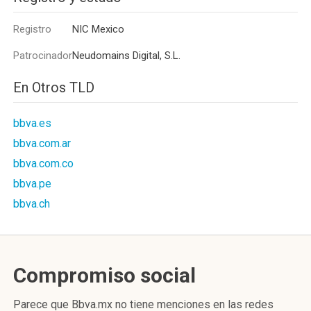
Registro
NIC Mexico
Patrocinador
Neudomains Digital, S.L.
En Otros TLD
bbva.es
bbva.com.ar
bbva.com.co
bbva.pe
bbva.ch
Compromiso social
Parece que Bbva.mx no tiene menciones en las redes