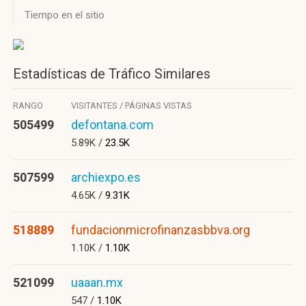
Tiempo en el sitio
Estadísticas de Tráfico Similares
RANGO
VISITANTES / PÁGINAS VISTAS
505499
defontana.com
5.89K /
23.5K
507599
archiexpo.es
4.65K /
9.31K
518889
fundacionmicrofinanzasbbva.org
1.10K /
1.10K
521099
uaaan.mx
547 /
1.10K