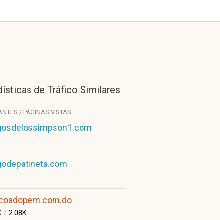
ísticas de Tráfico Similares
TANTES / PÁGINAS VISTAS
gosdelossimpson1.com
godepatineta.com
coadopem.com.do
K
/
2.08K