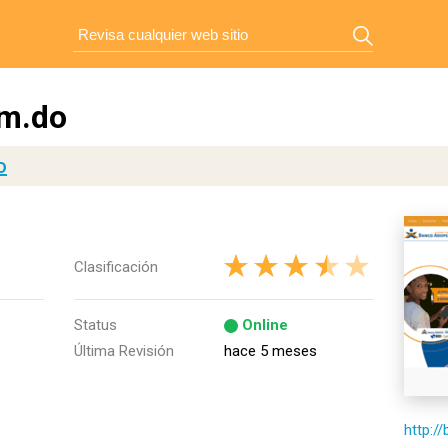
m.do
o
Clasificación
Status
Online
Última Revisión
hace 5 meses
http: