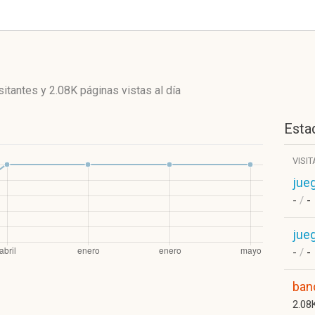
sitantes
y
2.08K páginas vistas
al día
Estad
VISI
jue
-
/
-
jue
-
/
-
ban
2.08