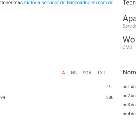
Tecn
btener más
historia servidor de Bancoadopem.com.do
Apa
Servid
Wo
CMS
Nom
A
NS
SOA
TXT
TTL
ns1.d
ns2.d
199
300
ns3.d
ns4.d