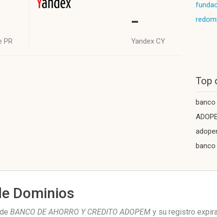
fundac
-
redomi
e PR
Yandex CY
Top 
banco
ADOP
adope
banco 
de Dominios
 de
BANCO DE AHORRO Y CREDITO ADOPEM
y su registro expir