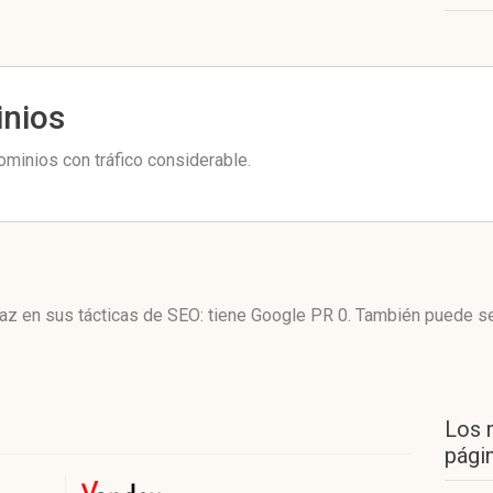
inios
inios con tráfico considerable.
z en sus tácticas de SEO: tiene Google PR 0. También puede se
Los 
págin