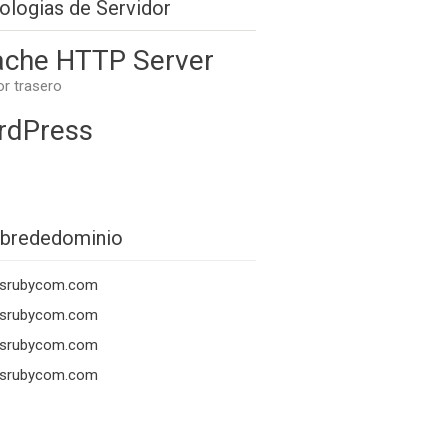
ologias de Servidor
che HTTP Server
or trasero
rdPress
brededominio
nsrubycom.com
nsrubycom.com
nsrubycom.com
nsrubycom.com