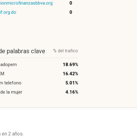
ionmicrofinanzasbbva.org
0
f.org.do
0
de palabras clave
% del trafico
 adopem
18.69%
EM
16.42%
m telefono
5.01%
de la mujer
4.16%
a en
2 años
.