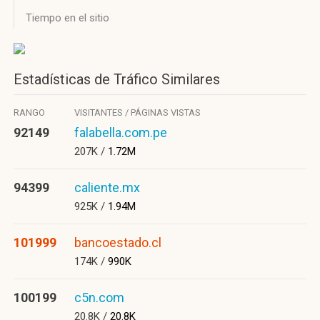
Tiempo en el sitio
Estadísticas de Tráfico Similares
RANGO
VISITANTES / PÁGINAS VISTAS
92149
falabella.com.pe
207K /
1.72M
94399
caliente.mx
925K /
1.94M
101999
bancoestado.cl
174K /
990K
100199
c5n.com
20.8K /
20.8K