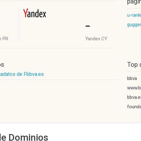
págin
u-rank
-
guggen
e PR
Yandex CY
os
Top 
tadatos de Fbbva.es
bbva
www.b
bbva.e
founda
de Dominios