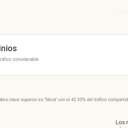
inios
ráfico considerable.
abra clave superior es "bbva"
con el 42.30%
del tráfico compartid
Los 