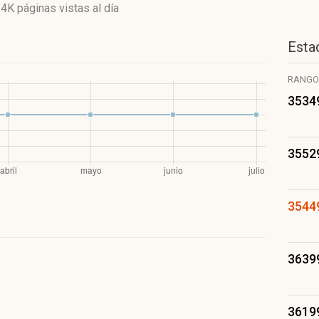
14K páginas vistas
al día
Estad
RANGO
3534
3552
3544
3639
3619