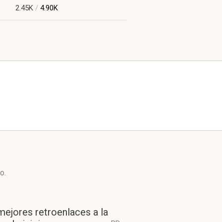
2.45K
/
4.90K
o.
mejores retroenlaces a la