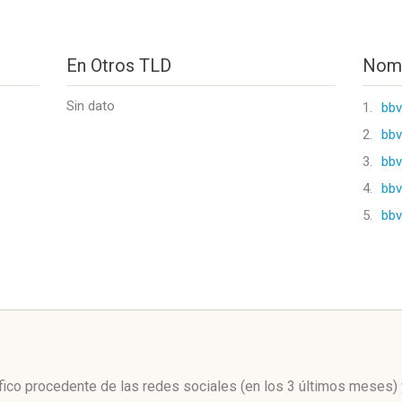
En Otros TLD
Nomb
Sin dato
1.
bbv
2.
bbv
3.
bb
4.
bbv
5.
bbv
l
ráfico procedente de las redes sociales
(en los 3 últimos meses)