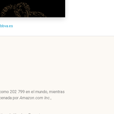
/fbbva.es
 como 202 799 en el mundo, mientras
acenada por
Amazon.com Inc.
,