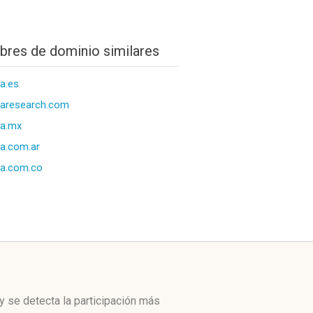
res de dominio similares
a.es
aresearch.com
va.mx
a.com.ar
a.com.co
y se detecta la participación más