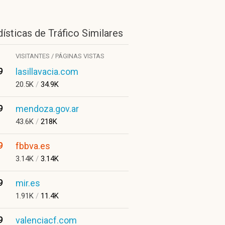
ísticas de Tráfico Similares
VISITANTES / PÁGINAS VISTAS
9
lasillavacia.com
20.5K
/
34.9K
9
mendoza.gov.ar
43.6K
/
218K
9
fbbva.es
3.14K
/
3.14K
9
mir.es
1.91K
/
11.4K
9
valenciacf.com