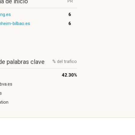
a de inicio
PR
ing.es
6
heim-bilbao.es
6
de palabras clave
% del trafico
42.30%
bva.es
s
tion