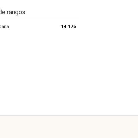
de rangos
paña
14 175