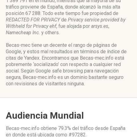
1 389 791 en el mundo, mientras que la mayoría de su
tráfico proviene de España, donde alcanzó la más alta
posición 67 288. Todo este tiempo fue propiedad de
REDACTED FOR PRIVACY
de
Privacy service provided by
Withheld for Privacy ehf
, fue alojada por
arsys.es
,
Namecheap Inc.
y others.
Becas-mec tiene un decente el rango de páginas de
Google, y estos mal resultados en términos de índice de
citas de Yandex. Encontramos que Becas-mec.info está
pobremente ‘socializado’ con respecto a cualquier red
social. Según Google safe browsing para navegación
segura, Becas-mec.info es un dominio bastante seguro
con revisiones de visitantes ninguna.
Audiencia Mundial
Becas-mec.info obtiene 79.3% del tráfico desde
España
en donde está ubicada como
#97282.