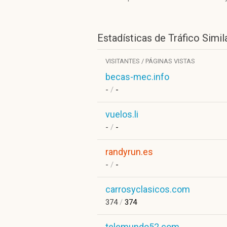
Estadísticas de Tráfico Simil
VISITANTES / PÁGINAS VISTAS
becas-mec.info
-
/
-
vuelos.li
-
/
-
randyrun.es
-
/
-
carrosyclasicos.com
374
/
374
telemundo52.com