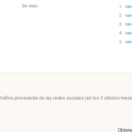
Sin dato
1.
ran
2.
ran
3.
ran
4.
ran
5.
ran
l
l tráfico procedente de las redes sociales
(en los 3 últimos mes
Obten