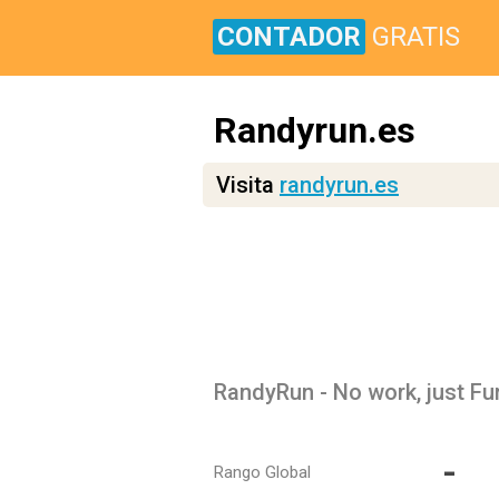
CONTADOR
GRATIS
Randyrun.es
Visita
randyrun.es
RandyRun - No work, just Fu
-
Rango Global