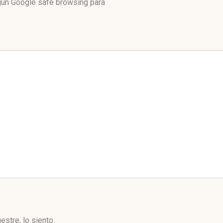
egún Google safe browsing para
.
stre, lo siento.