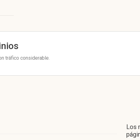
inios
n tráfico considerable.
Los 
págin