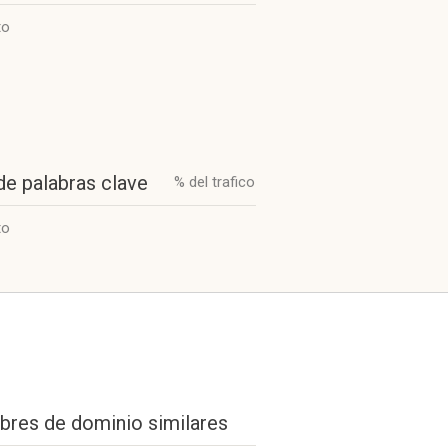
to
de palabras clave
% del trafico
to
res de dominio similares