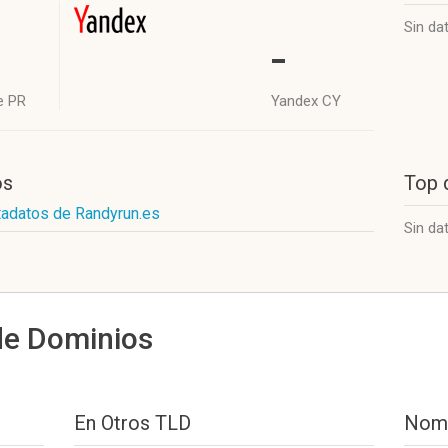
Sin da
-
e PR
Yandex CY
os
Top 
tadatos de Randyrun.es
Sin da
de Dominios
En Otros TLD
Nomb