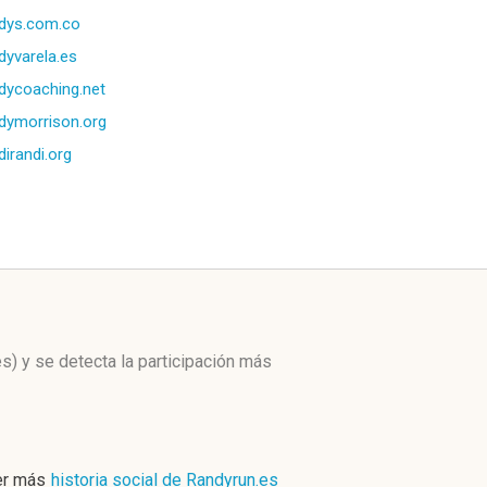
dys.com.co
dyvarela.es
dycoaching.net
dymorrison.org
dirandi.org
es)
y se detecta la participación más
er más
historia social de Randyrun.es