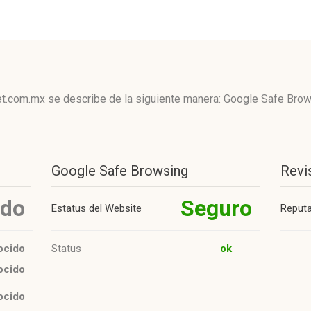
et.com.mx se describe de la siguiente manera: Google Safe Bro
Google Safe Browsing
Revi
ido
Seguro
Estatus del Website
Reput
ocido
Status
ok
ocido
ocido