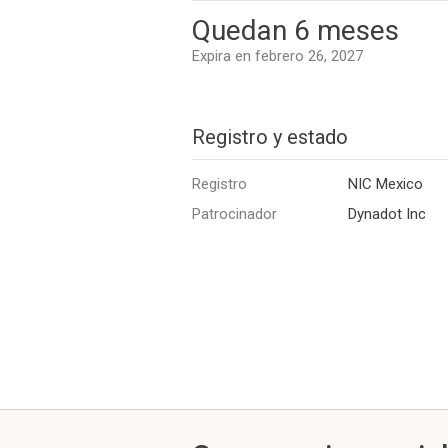
Quedan 6 meses
Expira en febrero 26, 2027
Registro y estado
Registro
NIC Mexico
Patrocinador
Dynadot Inc