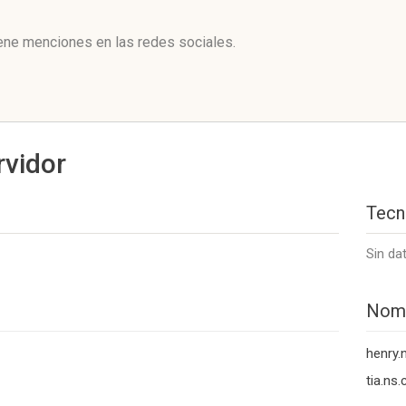
l
ene menciones en las redes sociales.
rvidor
Tecn
Sin da
Nom
henry.
tia.ns