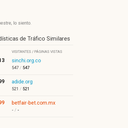
stre, lo siento.
ísticas de Tráfico Similares
VISITANTES / PÁGINAS VISTAS
13
sinchi.org.co
547
/
547
99
adide.org
521
/
521
99
betfair-bet.com.mx
-
/
-