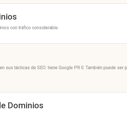
inios
nios con tráfico considerable.
 en sus tácticas de SEO: tiene Google PR 0. También puede ser 
de Dominios