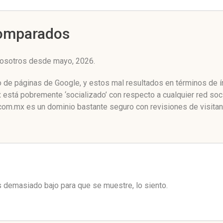
Comparados
nosotros desde mayo, 2026.
go de páginas de Google, y estos mal resultados en términos de í
está pobremente ‘socializado’ con respecto a cualquier red so
.com.mx es un dominio bastante seguro con revisiones de visitan
es demasiado bajo para que se muestre, lo siento.