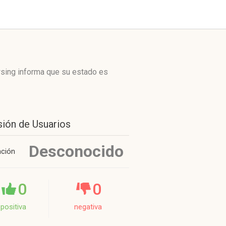
wsing informa que su estado es
sión de Usuarios
Desconocido
ación
0
0
positiva
negativa