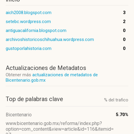
aich2008.blogspot.com
3
setebc.wordpress.com
2
antiguacalifornia.blogspot.com
0
archivoshistoricoschihuahua.wordpress.com
0
gustoporlahistoria.com
0
Actualizaciones de Metadatos
Obtener más
actualizaciones de metadatos de
Bicentenario.gob.mx
Top de palabras clave
% del trafico
Bicentenario
5.70%
www.bicentenario.gob.mx/reforma/index.php?
option=com_content&view=article&id=116&itemid=