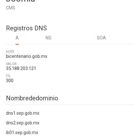
CMS
Registros DNS
A
NS
SOA
HOST
bicentenario.gob.mx
VALOR
35.188.203.121
TTL
300
Nombrededominio
dns1.sep.gob.mx
dns2.sep.gob.mx
ib01.sep.gob.mx