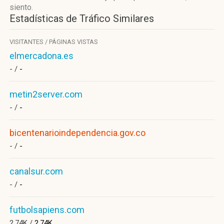
siento.
Estadísticas de Tráfico Similares
VISITANTES / PÁGINAS VISTAS
elmercadona.es
- /
-
metin2server.com
- /
-
bicentenarioindependencia.gov.co
- /
-
canalsur.com
- /
-
futbolsapiens.com
2.74K /
2.74K