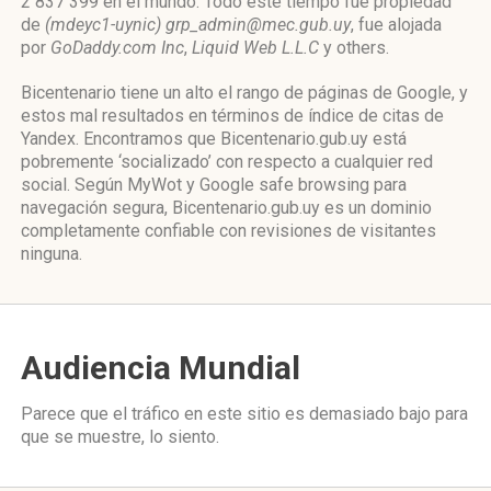
2 837 399 en el mundo. Todo este tiempo fue propiedad
de
(mdeyc1-uynic) grp_admin@mec.gub.uy
, fue alojada
por
GoDaddy.com Inc
,
Liquid Web L.L.C
y others.
Bicentenario tiene un alto el rango de páginas de Google, y
estos mal resultados en términos de índice de citas de
Yandex. Encontramos que Bicentenario.gub.uy está
pobremente ‘socializado’ con respecto a cualquier red
social. Según MyWot y Google safe browsing para
navegación segura, Bicentenario.gub.uy es un dominio
completamente confiable con revisiones de visitantes
ninguna.
Audiencia Mundial
Parece que el tráfico en este sitio es demasiado bajo para
que se muestre, lo siento.