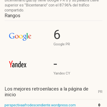
Bicentenario.gub.uy tiene
Google PR 6
y su palabra clave
superior es "Bicentenario"
con el 87.96%
del tráfico
compartido.
Rangos
6
Google PR
-
Yandex CY
Los mejores retroenlaces a la página de
PR
inicio
perspectivaafrodescendiente.wordpress.com
0