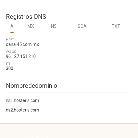
Registros DNS
A
MX
NS
SOA
TXT
HOST
canal45.com.mx
VALOR
96.127.151.210
TTL
300
Nombrededominio
ns1.hosteris.com
ns2.hosteris.com