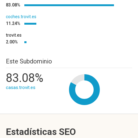
83.08%
coches.trovit.es
11.24%
trovit.es
2.00%
Este Subdominio
83.08%
casas.trovit.es
Estadísticas SEO