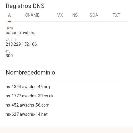
Registros DNS
A
CNAME
MX
NS
SOA
TXT
HOST
casas.trovit.es
VALOR
213.229.152.166
TTL
300
Nombrededominio
ns-1394.awsdns-46.org
ns-1777.awsdns-30.co.uk
ns-452.awsdns-56.com
ns-627.awsdns-14.net