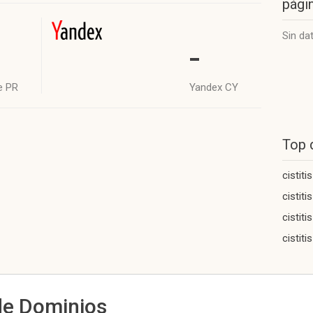
págin
Sin da
-
e PR
Yandex CY
Top 
cistitis
cistit
cistiti
cistit
de Dominios