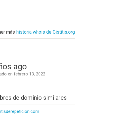
ner más
historia whois de Cistitis.org
ños ago
do en febrero 13, 2022
res de dominio similares
titisderepeticion.com