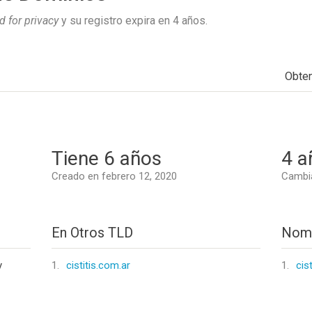
 for privacy
y su registro expira en
4 años
.
Obte
Tiene 6 años
4 a
Creado en febrero 12, 2020
Cambia
En Otros TLD
Nomb
y
1.
cistitis.com.ar
1.
cis