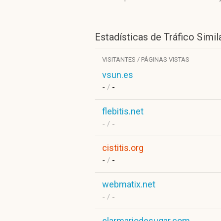
Estadísticas de Tráfico Simil
VISITANTES / PÁGINAS VISTAS
vsun.es
-
/
-
flebitis.net
-
/
-
cistitis.org
-
/
-
webmatix.net
-
/
-
elarmariodesugar.com