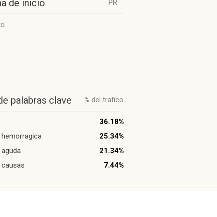
a de inicio
PR
to
de palabras clave
% del trafico
36.18%
is hemorragica
25.34%
s aguda
21.34%
is causas
7.44%