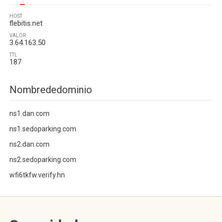
HOST
flebitis.net
VALOR
3.64.163.50
TTL
187
Nombrededominio
ns1.dan.com
ns1.sedoparking.com
ns2.dan.com
ns2.sedoparking.com
wfi6tkfw.verify.hn