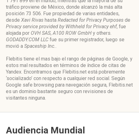
1 791 899 en el mundo, mientras que la mayoría de su
tráfico proviene de México, donde alcanzó la más alta
posición 73 506. Fue propiedad de varias entidades,
desde
Xavi Rivas
hasta
Redacted for Privacy Purposes
de
Privacy service provided by Withheld for Privacy ehf
, fue
alojada por
OVH SAS
,
A100 ROW GmbH
y others.
GODADDY.COM LLC
fue su primer registrador, luego se
movió a
Spaceship Inc.
.
Flebitis tiene el mas bajo el rango de páginas de Google, y
estos mal resultados en términos de índice de citas de
Yandex. Encontramos que Flebitis.net está pobremente
‘socializado’ con respecto a cualquier red social. Según
Google safe browsing para navegación segura, Flebitis.net
es un dominio bastante seguro con revisiones de
visitantes ninguna.
Audiencia Mundial