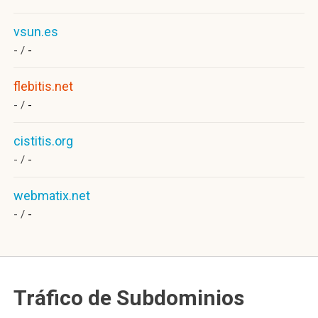
vsun.es
- /
-
flebitis.net
- /
-
cistitis.org
- /
-
webmatix.net
- /
-
Tráfico de Subdominios