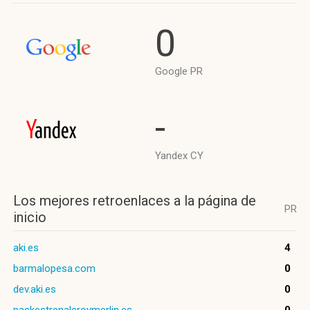
0
Google PR
-
Yandex CY
Los mejores retroenlaces a la página de
PR
inicio
aki.es
4
barmalopesa.com
0
dev.aki.es
0