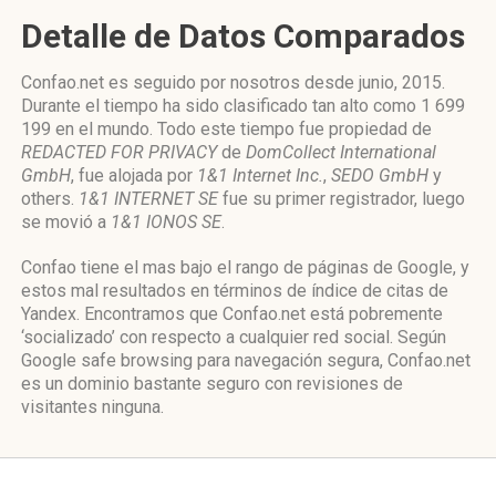
Detalle de Datos Comparados
Confao.net es seguido por nosotros desde junio, 2015.
Durante el tiempo ha sido clasificado tan alto como 1 699
199 en el mundo. Todo este tiempo fue propiedad de
REDACTED FOR PRIVACY
de
DomCollect International
GmbH
, fue alojada por
1&1 Internet Inc.
,
SEDO GmbH
y
others.
1&1 INTERNET SE
fue su primer registrador, luego
se movió a
1&1 IONOS SE
.
Confao tiene el mas bajo el rango de páginas de Google, y
estos mal resultados en términos de índice de citas de
Yandex. Encontramos que Confao.net está pobremente
‘socializado’ con respecto a cualquier red social. Según
Google safe browsing para navegación segura, Confao.net
es un dominio bastante seguro con revisiones de
visitantes ninguna.