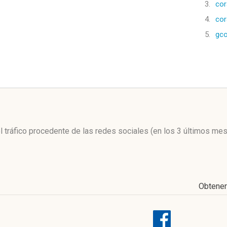
3.
cor
4.
cor
5.
gco
l
el tráfico procedente de las redes sociales
(en los 3 últimos me
Obtene