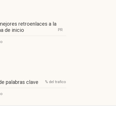
mejores retroenlaces a la
a de inicio
PR
to
de palabras clave
% del trafico
to