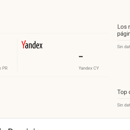
Los 
págin
Sin da
-
e PR
Yandex CY
Top 
Sin da