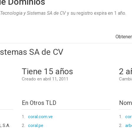
de Dominios
 Tecnologia y Sistemas SA de CV
y su registro expira en
1 año
.
Obtene
Sistemas SA de CV
Tiene 15 años
2 a
Creado en abril 11, 2011
Cambi
En Otros TLD
Nomb
1.
coral.com.ve
1.
cor
 S.A.
2.
coral.pe
2.
arb