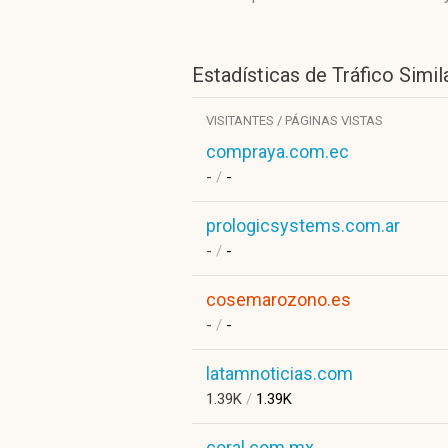
Estadísticas de Tráfico Simil
VISITANTES / PÁGINAS VISTAS
compraya.com.ec
-
/
-
prologicsystems.com.ar
-
/
-
cosemarozono.es
-
/
-
latamnoticias.com
1.39K
/
1.39K
coral.com.mx