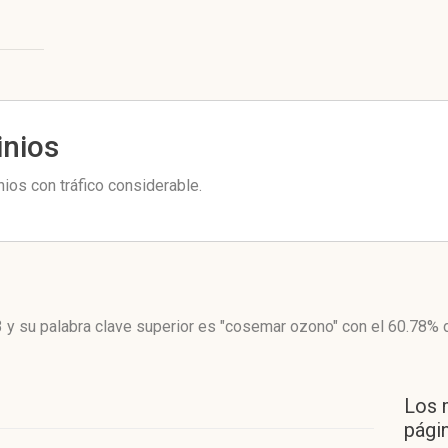
inios
os con tráfico considerable.
3
y su palabra clave superior es "cosemar ozono"
con el 60.78%
d
Los 
págin