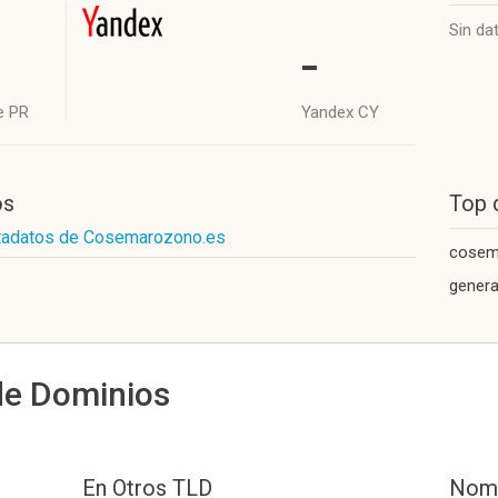
Sin da
-
e PR
Yandex CY
os
Top 
etadatos de Cosemarozono.es
cosem
gener
de Dominios
En Otros TLD
Nomb