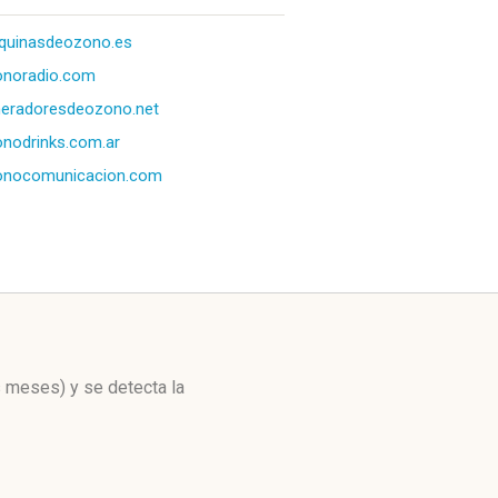
quinasdeozono.es
onoradio.com
eradoresdeozono.net
nodrinks.com.ar
onocomunicacion.com
os meses)
y se detecta la