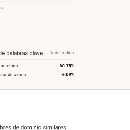
to
de palabras clave
% del trafico
ar ozono
60.78%
ador de ozono
6.09%
res de dominio similares