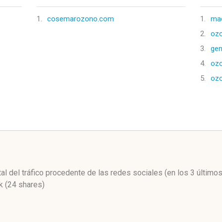
1.
cosemarozono.com
1.
ma
2.
oz
3.
gen
4.
ozo
5.
oz
l
tal del tráfico procedente de las redes sociales
(en los 3 últim
 (24 shares)