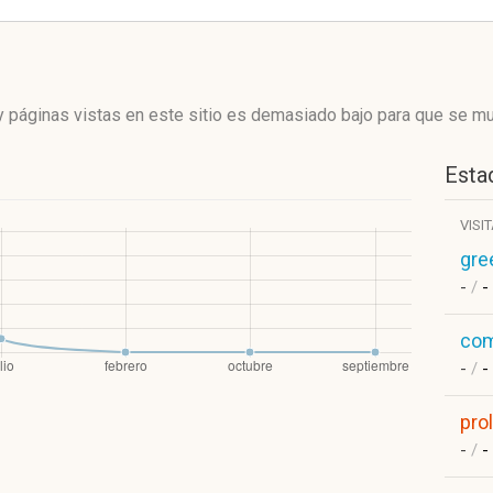
 páginas vistas en este sitio es demasiado bajo para que se mue
Estad
VISI
gre
-
/
-
com
-
/
-
pro
-
/
-