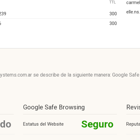
TTL
carmel
elle.n
239
300
6
300
systems.com.ar se describe de la siguiente manera: Google Saf
Google Safe Browsing
Revi
ido
Seguro
Estatus del Website
Reput