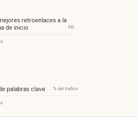
mejores retroenlaces a la
a de inicio
PR
to
de palabras clave
% del trafico
to