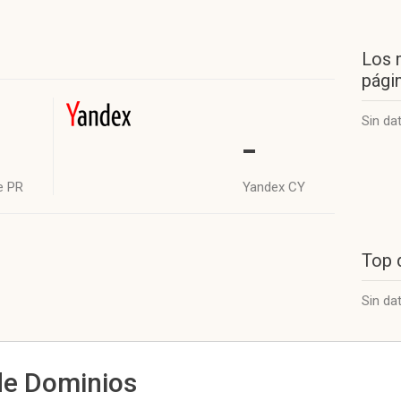
Los 
págin
Sin da
-
e PR
Yandex CY
Top 
Sin da
de Dominios