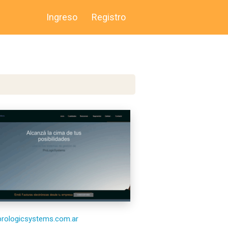
Ingreso
Registro
/prologicsystems.com.ar