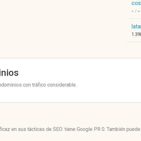
cos
-
/
-
lat
1.3
inios
dominios con tráfico considerable.
icaz en sus tácticas de SEO: tiene Google PR 0. También puede