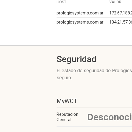
HOST
VALOR
prologicsystems.com.ar
172.67.188.
prologicsystems.com.ar
104.21.57.3
Seguridad
El estado de seguridad de Prologic
seguro.
MyWOT
Desconoc
Reputación
General