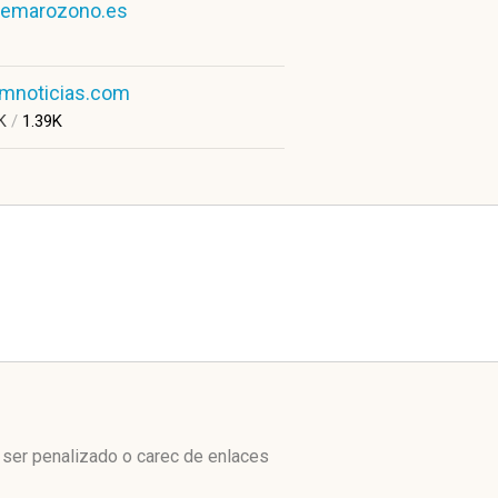
emarozono.es
amnoticias.com
9K
/
1.39K
 ser penalizado o carec de enlaces