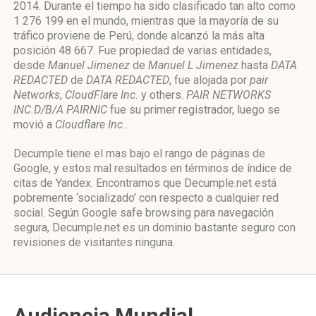
2014. Durante el tiempo ha sido clasificado tan alto como
1 276 199 en el mundo, mientras que la mayoría de su
tráfico proviene de Perú, donde alcanzó la más alta
posición 48 667. Fue propiedad de varias entidades,
desde
Manuel Jimenez
de
Manuel L Jimenez
hasta
DATA
REDACTED
de
DATA REDACTED
, fue alojada por
pair
Networks
,
CloudFlare Inc.
y others.
PAIR NETWORKS
INC.D/B/A PAIRNIC
fue su primer registrador, luego se
movió a
Cloudflare Inc.
.
Decumple tiene el mas bajo el rango de páginas de
Google, y estos mal resultados en términos de índice de
citas de Yandex. Encontramos que Decumple.net está
pobremente ‘socializado’ con respecto a cualquier red
social. Según Google safe browsing para navegación
segura, Decumple.net es un dominio bastante seguro con
revisiones de visitantes ninguna.
Audiencia Mundial