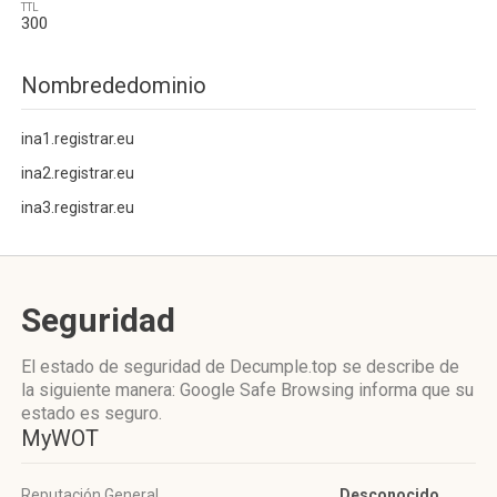
TTL
300
Nombrededominio
ina1.registrar.eu
ina2.registrar.eu
ina3.registrar.eu
Seguridad
El estado de seguridad de Decumple.top se describe de
la siguiente manera: Google Safe Browsing informa que su
estado es seguro.
MyWOT
Reputación General
Desconocido