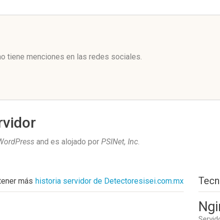
l
o tiene menciones en las redes sociales.
rvidor
WordPress
and es alojado por
PSINet, Inc
.
Tecn
tener más
historia servidor de Detectoresisei.com.mx
Ngi
Servid