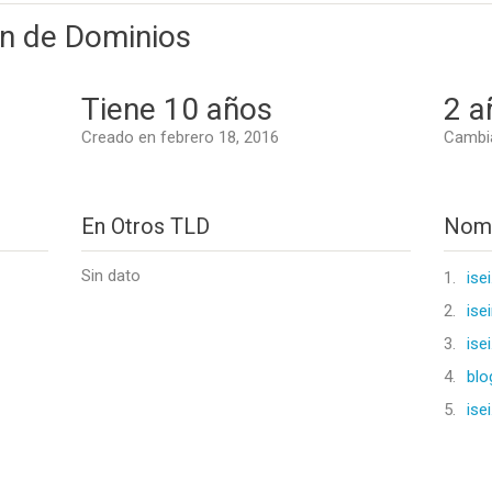
on de Dominios
Tiene 10 años
2 a
Creado en febrero 18, 2016
Cambia
En Otros TLD
Nomb
Sin dato
1.
ise
2.
ise
3.
ise
4.
blo
5.
ise