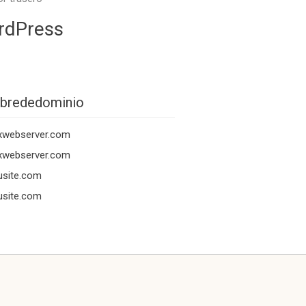
rdPress
brededominio
xwebserver.com
xwebserver.com
usite.com
usite.com