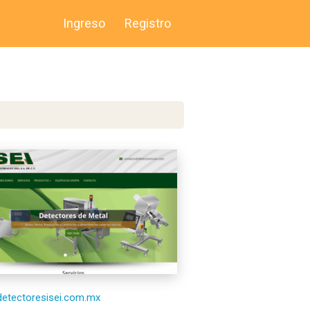
Ingreso
Registro
/detectoresisei.com.mx