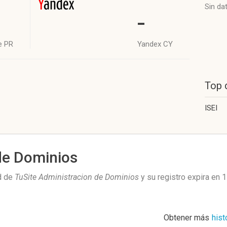
Sin da
-
e PR
Yandex CY
Top 
ISEI
de Dominios
d de
TuSite Administracion de Dominios
y su registro expira en
1
Obtener más
hist