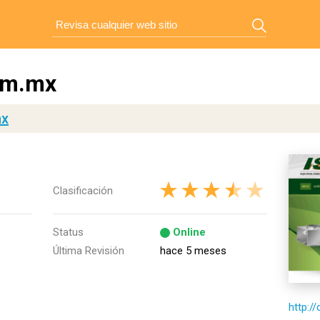
om.mx
mx
Clasificación
Status
Online
Última Revisión
hace 5 meses
http:/