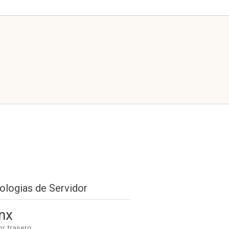
ologias de Servidor
nx
or trasero