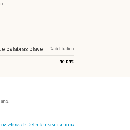
to
de palabras clave
% del trafico
90.09%
 año
.
oria whois de Detectoresisei.com.mx