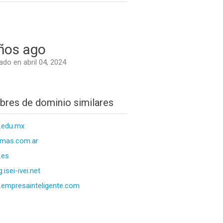
ños ago
do en abril 04, 2024
res de dominio similares
i.edu.mx
imas.com.ar
i.es
g.isei-ivei.net
i.empresainteligente.com