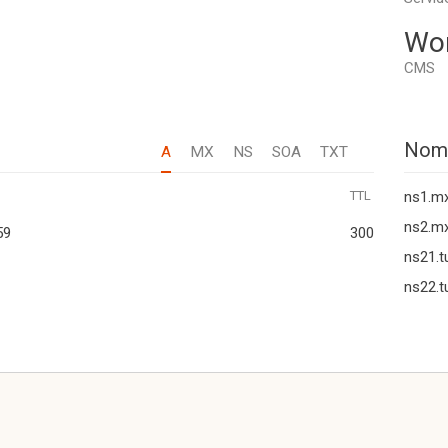
Wo
CMS
Nom
A
MX
NS
SOA
TXT
TTL
ns1.m
ns2.m
59
300
ns21.t
ns22.t