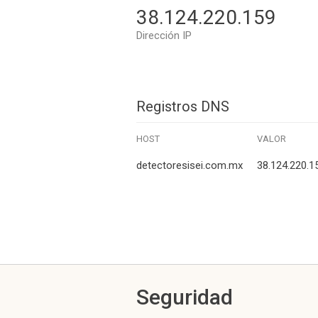
38.124.220.159
Dirección IP
Registros DNS
HOST
VALOR
detectoresisei.com.mx
38.124.220.1
Seguridad