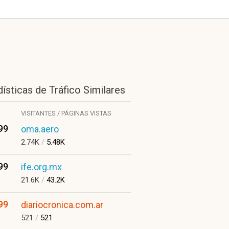
ísticas de Tráfico Similares
VISITANTES / PÁGINAS VISTAS
99
oma.aero
2.74K
/
5.48K
99
ife.org.mx
21.6K
/
43.2K
99
diariocronica.com.ar
521
/
521