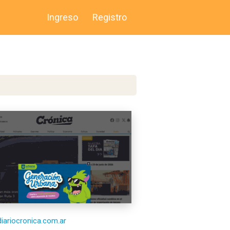
Ingreso
Registro
/diariocronica.com.ar