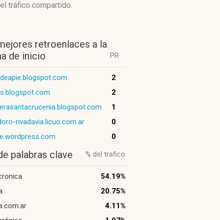
el tráfico compartido.
mejores retroenlaces a la
a de inicio
PR
deapie.blogspot.com
2
s.blogspot.com
2
erasantacrucenia.blogspot.com
1
ro-rivadavia.licuo.com.ar
0
me.wordpress.com
0
de palabras clave
% del trafico
 cronica
54.19%
a
20.75%
a.com.ar
4.11%