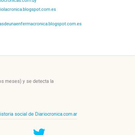
riocronicas.com.uy
riolacronica.blogspot.com.es
asdeunaenfermacronica.blogspot.com.es
mos meses)
y se detecta la
istoria social de Diariocronica.com.ar