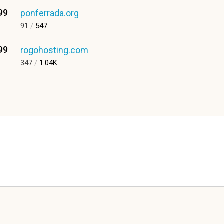
99
ponferrada.org
91
/
547
99
rogohosting.com
347
/
1.04K