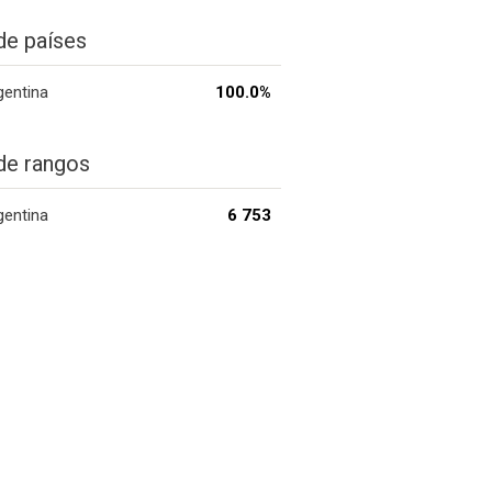
de países
gentina
100.0%
de rangos
gentina
6 753