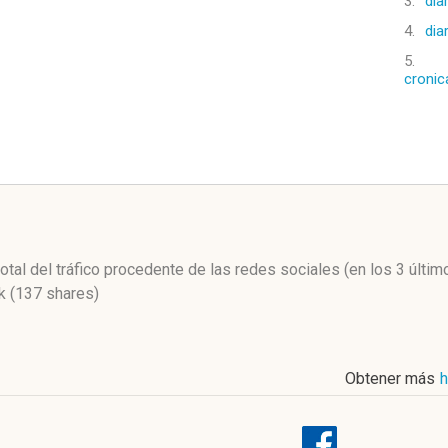
3.
dia
4.
dia
5.
cronic
l
total del tráfico procedente de las redes sociales
(en los 3 últi
 (137 shares)
Obtener más
h