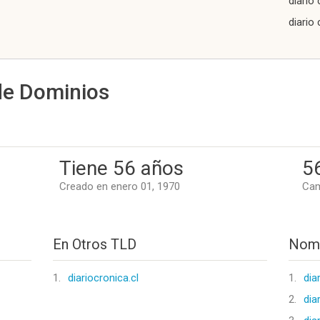
diario
diario
de Dominios
Tiene 56 años
5
Creado en enero 01, 1970
Cam
En Otros TLD
Nomb
1.
diariocronica.cl
1.
dia
2.
dia