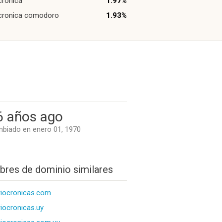
 crónica
1.97%
 cronica comodoro
1.93%
6 años ago
biado en enero 01, 1970
res de dominio similares
riocronicas.com
riocronicas.uy