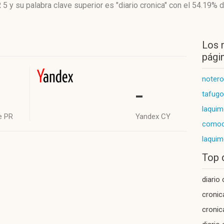
 5
y su palabra clave superior es "diario cronica"
con el 54.19%
d
Los 
págin
notero
-
tafugo
laquim
e PR
Yandex CY
comodo
laqui
Top 
diario
cronic
cronic