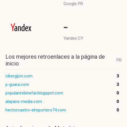
Google PR
-
Yandex CY
Los mejores retroenlaces a la página de
PR
inicio
cibergijon.com
3
p-guara.com
3
popularesbinefar.blogspot.com
0
alayans-media.com
0
hectorcastro-elreportero74.com
0