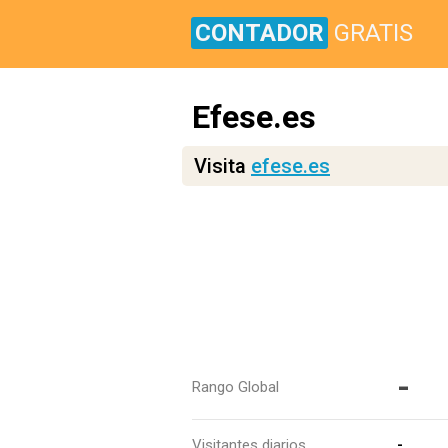
CONTADOR
GRATIS
Efese.es
Visita
efese.es
-
Rango Global
Visitantes diarios
-