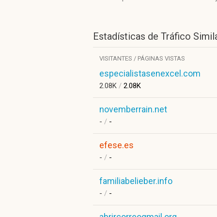
Estadísticas de Tráfico Simil
VISITANTES / PÁGINAS VISTAS
especialistasenexcel.com
2.08K
/
2.08K
novemberrain.net
-
/
-
efese.es
-
/
-
familiabelieber.info
-
/
-
abrircorreogmail.org