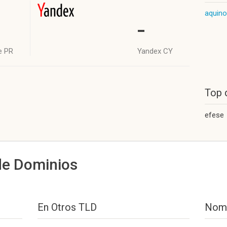
aquino
-
e PR
Yandex CY
Top 
efese
de Dominios
En Otros TLD
Nomb