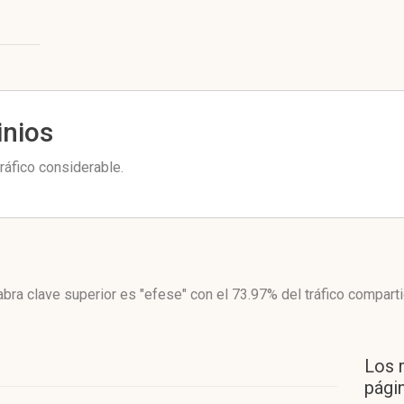
inios
ráfico considerable.
abra clave superior es "efese"
con el 73.97%
del tráfico comparti
Los 
págin