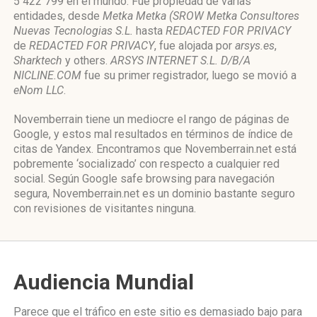
5 422 799 en el mundo. Fue propiedad de varias
entidades, desde
Metka Metka (SROW Metka Consultores
Nuevas Tecnologias S.L.
hasta
REDACTED FOR PRIVACY
de
REDACTED FOR PRIVACY
, fue alojada por
arsys.es
,
Sharktech
y others.
ARSYS INTERNET S.L. D/B/A
NICLINE.COM
fue su primer registrador, luego se movió a
eNom LLC
.
Novemberrain tiene un mediocre el rango de páginas de
Google, y estos mal resultados en términos de índice de
citas de Yandex. Encontramos que Novemberrain.net está
pobremente ‘socializado’ con respecto a cualquier red
social. Según Google safe browsing para navegación
segura, Novemberrain.net es un dominio bastante seguro
con revisiones de visitantes ninguna.
Audiencia Mundial
Parece que el tráfico en este sitio es demasiado bajo para