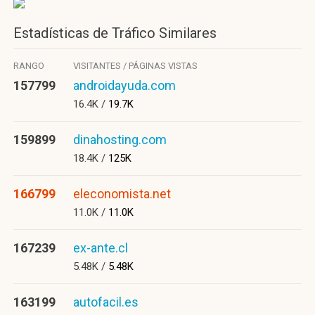
Estadísticas de Tráfico Similares
RANGO
VISITANTES / PÁGINAS VISTAS
157799
androidayuda.com
16.4K /
19.7K
159899
dinahosting.com
18.4K /
125K
166799
eleconomista.net
11.0K /
11.0K
167239
ex-ante.cl
5.48K /
5.48K
163199
autofacil.es