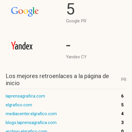
5
Google PR
-
Yandex CY
Los mejores retroenlaces a la página de
PR
inicio
laprensagrafica.com
6
elgrafico.com
5
mediacenter.elgrafico.com
4
blogs.laprensagrafica.com
3
archivo.elgrafico.com
0