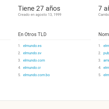
Tiene 27 años
7 a
Creado en agosto 13, 1999
Cambia
En Otros TLD
Nomb
1.
elmundo.es
1.
el
2.
elmundo.sv
2.
pub
3.
elmundo.com
3.
am
4.
elmundo.cr
4.
elm
5.
elmundo.com.bo
5.
el