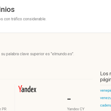
inios
 con tráfico considerable.
 su palabra clave superior es "elmundo.es".
Los 
págin
venepi
-
venez
caden
e PR
Yandex CY