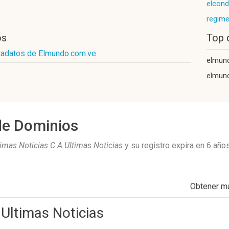
elcond
regime
os
Top 
tadatos de Elmundo.com.ve
elmun
elmun
de Dominios
timas Noticias C.A Ultimas Noticias
y su registro expira en
6 año
Obtener m
 Ultimas Noticias