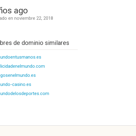
ños ago
do en noviembre 22, 2018
res de dominio similares
mundoentusmanos.es
licidadenelmundo.com
igosenelmundo.es
undo-casino.es
mundodelosdeportes.com