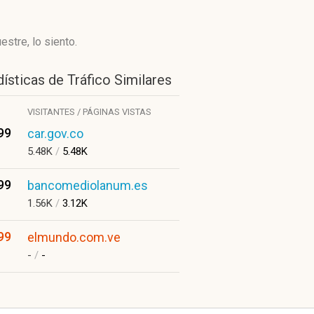
stre, lo siento.
ísticas de Tráfico Similares
VISITANTES / PÁGINAS VISTAS
99
car.gov.co
5.48K
/
5.48K
99
bancomediolanum.es
1.56K
/
3.12K
99
elmundo.com.ve
-
/
-