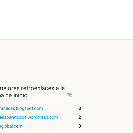
mejores retroenlaces a la
a de inicio
PR
ramides.blogspot.com
3
uelaparatodos.wordpress.com
2
aglobal.com
0