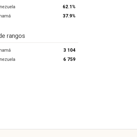
nezuela
62.1%
namá
37.9%
de rangos
namá
3 104
nezuela
6 759