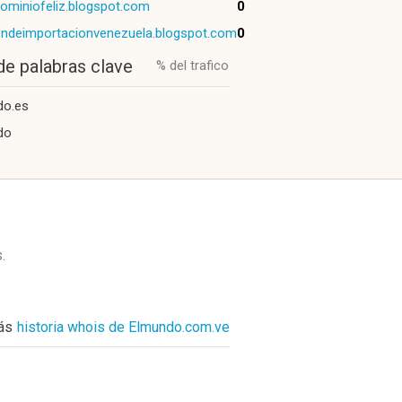
ominiofeliz.blogspot.com
0
ndeimportacionvenezuela.blogspot.com
0
de palabras clave
% del trafico
do.es
do
s
.
ás
historia whois de Elmundo.com.ve