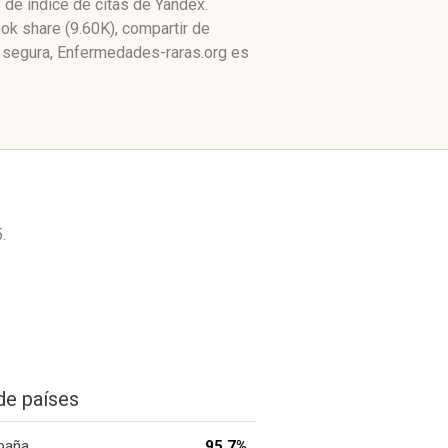
 de índice de citas de Yandex.
k share (9.60K), compartir de
 segura, Enfermedades-raras.org es
.
de países
paña
95.7%