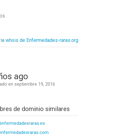
ños
.
ria whois de Enfermedades-raras.org
ños ago
do en septiembre 19, 2016
res de dominio similares
enfermedadesraras.es
enfermedadesraras.com