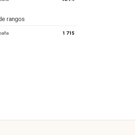
de rangos
paña
1 715