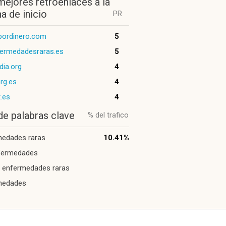
mejores retroenlaces a la
a de inicio
PR
pordinero.com
5
fermedadesraras.es
5
dia.org
4
org.es
4
.es
4
de palabras clave
% del trafico
medades raras
10.41%
nfermedades
o enfermedades raras
medades