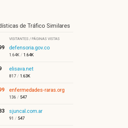
ísticas de Tráfico Similares
VISITANTES / PÁGINAS VISTAS
99
defensoria.gov.co
1.64K
/
1.64K
9
elisava.net
817
/
1.63K
99
enfermedades-raras.org
136
/
547
33
sjuncal.com.ar
91
/
547