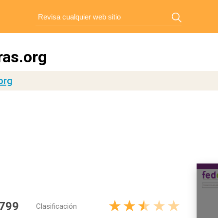
as.org
org
 799
Clasificación