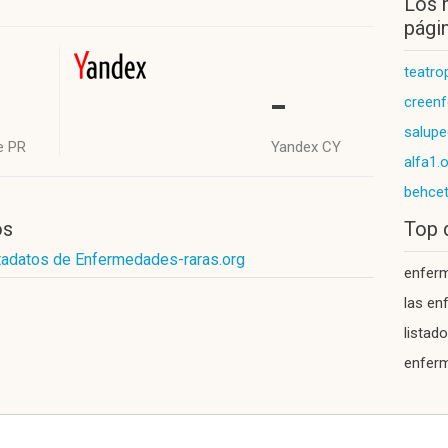
Los 
págin
teatro
-
creen
salupe
e PR
Yandex CY
alfa1.
behcet
os
Top 
tadatos de Enfermedades-raras.org
enfer
las e
listad
enfer