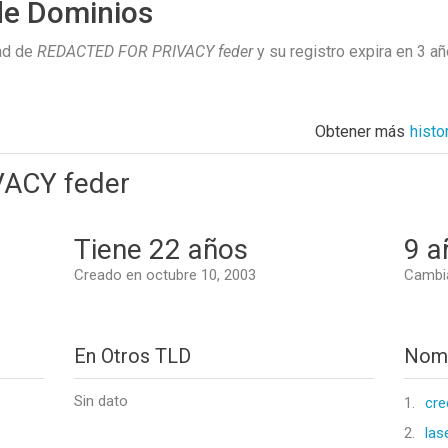
de Dominios
ad de
REDACTED FOR PRIVACY feder
y su registro expira en
3 a
Obtener más
histo
ACY feder
Tiene 22 años
9 a
Creado en octubre 10, 2003
Cambia
En Otros TLD
Nomb
Sin dato
1.
cre
2.
las