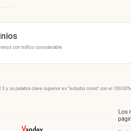
inios
inios con tráfico considerable.
 3
y su palabra clave superior es "estudio crono"
con el 100.00%
Los 
págin