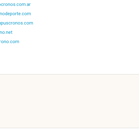
ocronos.com.ar
onodeporte.com
mpuscronos.com
no.net
crono.com