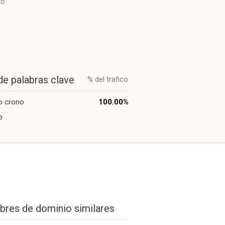
to
de palabras clave
% del trafico
o crono
100.00%
o
res de dominio similares