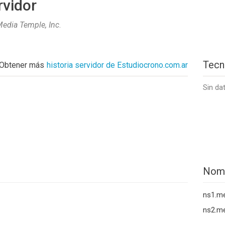
rvidor
edia Temple, Inc
.
Tecn
Obtener más
historia servidor de Estudiocrono.com.ar
Sin da
Nom
ns1.me
ns2.me