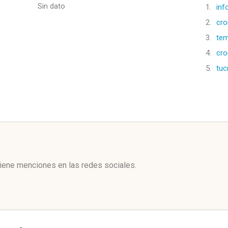
Sin dato
1.
inf
2.
cr
3.
te
4.
cro
5.
tu
l
iene menciones en las redes sociales.