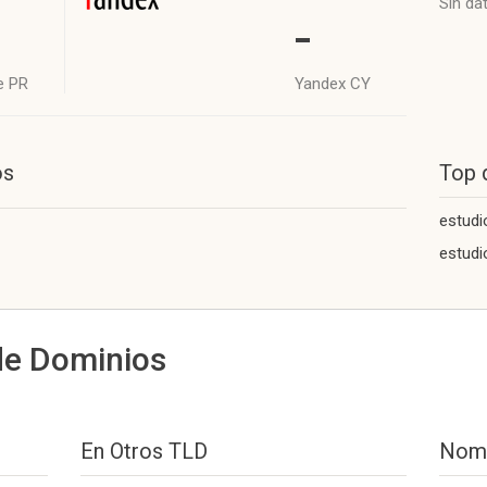
Sin da
-
e PR
Yandex CY
os
Top 
estudi
estudi
de Dominios
En Otros TLD
Nomb