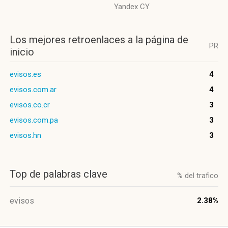
Yandex CY
Los mejores retroenlaces a la página de
PR
inicio
evisos.es
4
evisos.com.ar
4
evisos.co.cr
3
evisos.com.pa
3
evisos.hn
3
Top de palabras clave
% del trafico
evisos
2.38%