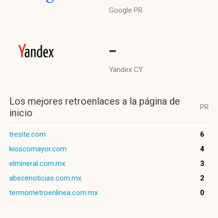
Google PR
-
Yandex CY
Los mejores retroenlaces a la página de
PR
inicio
tresite.com
6
kioscomayor.com
4
elmineral.com.mx
3
abecenoticias.com.mx
2
termometroenlinea.com.mx
0