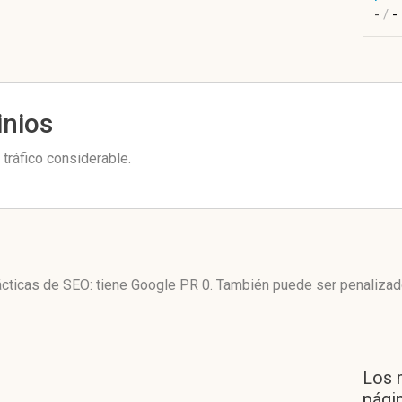
-
/
-
inios
tráfico considerable.
tácticas de SEO: tiene Google PR 0. También puede ser penalizad
Los 
págin