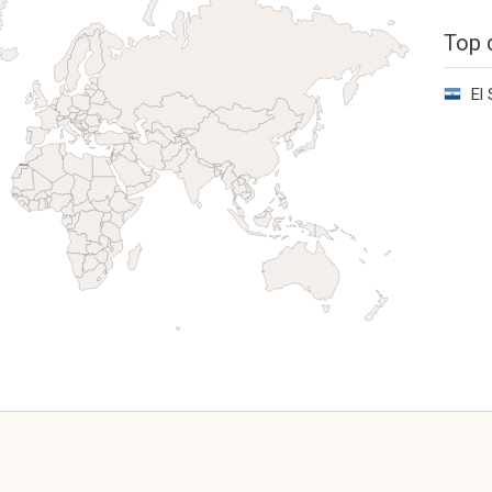
Top 
El