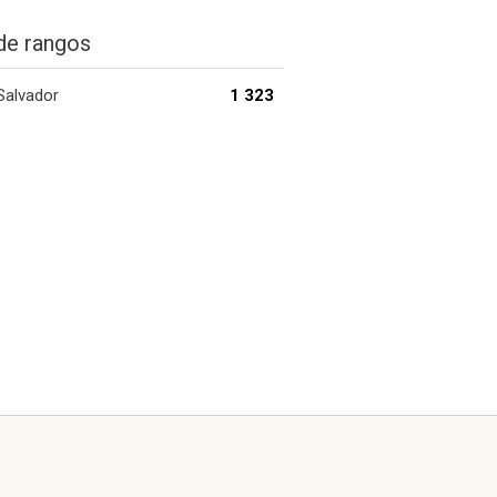
de rangos
 Salvador
1 323