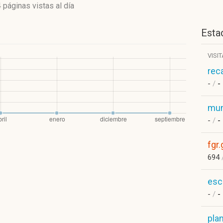
 páginas vistas
al día
Estad
VISI
rec
-
/
-
mun
-
/
-
fgr
694
esc
-
/
-
pla