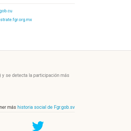
.gob.cu
istrate.fgr.org.mx
)
y se detecta la participación más
ner más
historia social de Fgr.gob.sv