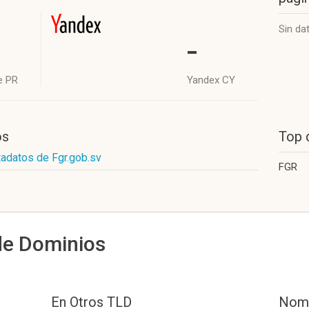
Sin da
-
e PR
Yandex CY
os
Top 
tadatos de Fgr.gob.sv
FGR
de Dominios
En Otros TLD
Nomb