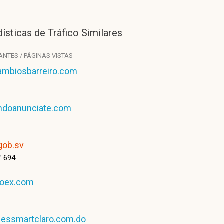
ísticas de Tráfico Similares
TANTES / PÁGINAS VISTAS
ambiosbarreiro.com
doanunciate.com
.gob.sv
/
694
oex.com
nessmartclaro.com.do