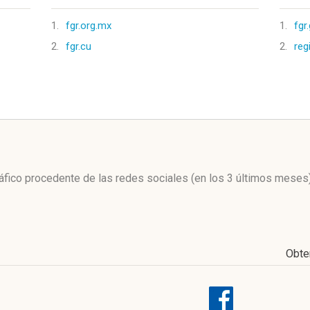
1.
fgr.org.mx
1.
fgr
2.
fgr.cu
2.
reg
l
tráfico procedente de las redes sociales
(en los 3 últimos meses
Obte