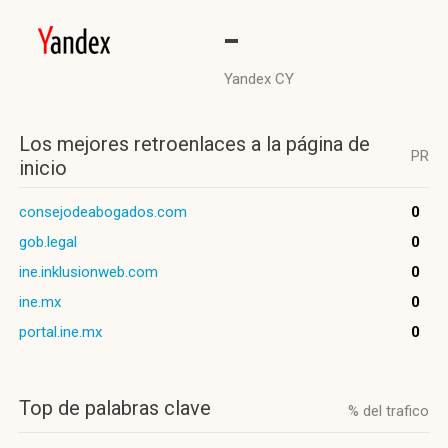
-
Yandex CY
Los mejores retroenlaces a la página de
PR
inicio
consejodeabogados.com
0
gob.legal
0
ine.inklusionweb.com
0
ine.mx
0
portal.ine.mx
0
Top de palabras clave
% del trafico