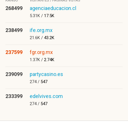
RANGO
VISITANTES / PÁGINAS VISTAS
268499
agenciaeducacion.cl
5.31K /
17.5K
238499
ife.org.mx
21.6K /
43.2K
237599
fgr.org.mx
1.37K /
2.74K
239099
partycasino.es
274 /
547
233399
edelvives.com
274 /
547