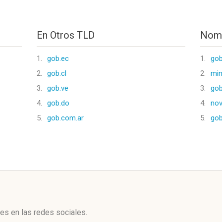
En Otros TLD
Nomb
1.
gob.ec
1.
gob
2.
gob.cl
2.
mi
3.
gob.ve
3.
gob
4.
gob.do
4.
nov
5.
gob.com.ar
5.
gob
l
es en las redes sociales.