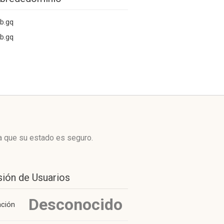
b.gq
b.gq
a que su estado es seguro.
sión de Usuarios
Desconocido
ación