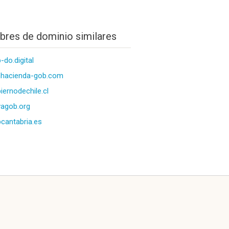
res de dominio similares
-do.digital
nhacienda-gob.com
iernodechile.cl
agob.org
cantabria.es