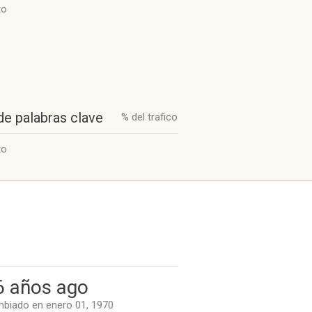
to
de palabras clave
% del trafico
to
6 años ago
biado en enero 01, 1970