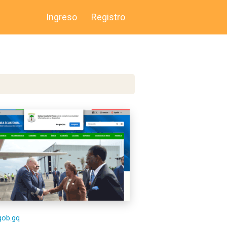
Ingreso
Registro
/gob.gq