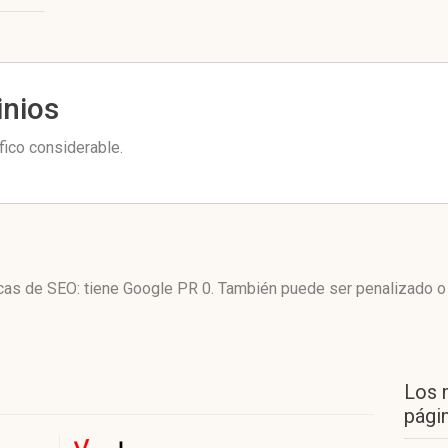
inios
fico considerable.
icas de SEO: tiene Google PR 0. También puede ser penalizado o
Los 
págin