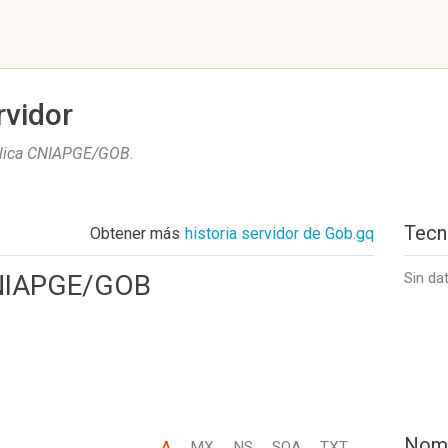
rvidor
blica CNIAPGE/GOB
.
Tecn
Obtener más
historia servidor de Gob.gq
CNIAPGE/GOB
Sin da
Nom
A
MX
NS
SOA
TXT