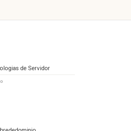
ologias de Servidor
to
brededominio