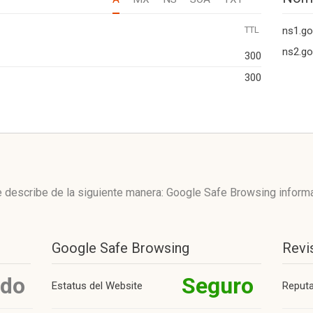
TTL
ns1.go
ns2.go
300
300
 describe de la siguiente manera: Google Safe Browsing inform
Google Safe Browsing
Revi
ido
Seguro
Estatus del Website
Reput