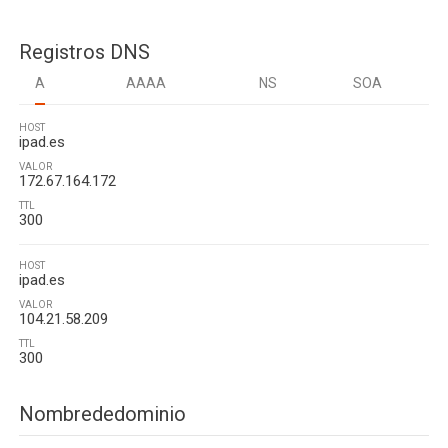
Registros DNS
A
AAAA
NS
SOA
HOST
ipad.es
VALOR
172.67.164.172
TTL
300
HOST
ipad.es
VALOR
104.21.58.209
TTL
300
Nombrededominio