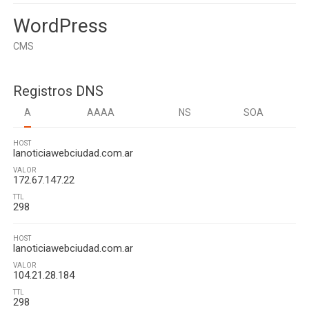
WordPress
CMS
Registros DNS
A
AAAA
NS
SOA
HOST
lanoticiawebciudad.com.ar
VALOR
172.67.147.22
TTL
298
HOST
lanoticiawebciudad.com.ar
VALOR
104.21.28.184
TTL
298